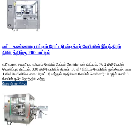
வட்ட கண்ணாடி பாட்டில் ரோட்டரி ஸ்டிக்கர் லேபிளிங் இயந்திரம்
நிமிடத்திற்கு 200 பாட்டில்
விரிவான தயாரிப்பு விவரம் லேபிள் பேப்பர் கோரின் உள் விட்டம்: 76.2 மிமீ லேபிள்
வெளிப்புற விட்டம்: 330 மிமீ லேபிளிங் திறன்: 50 மீ / நிமிடம் லேபிளிங் துல்லியம்: mm
1 மிமீ லேபிளிங் வகை: ரோட்டரி மற்றும் அதிவேக லேபிள் சென்சார்: மேஜிக் கண் 3
லேபிள் ஒரே நேரத்தில் சுற்று ...
மேலும் வாசிக்க