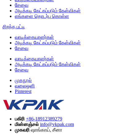
சேவை
அடிக்கடி கேட்கப்படும் கேள்விகள்
எங்களை தொடர்பு கொள்ள
சிறந்த பட்டி
வாடிக்கையாளர்கள்
அடிக்கடி கேட்கப்படும் கேள்விகள்
சேவை
வாடிக்கையாளர்கள்
அடிக்கடி கேட்கப்படும் கேள்விகள்
சேவை
முகநூல்
வலைஒளி
Pinterest
பகிரி
+86-18912389279
மின்னஞ்சல்
info@vkpak.com
முகவரி
ஷாங்காய், சீனா