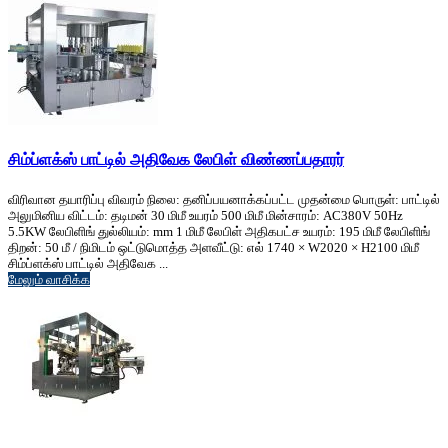
சிம்ப்ளக்ஸ் பாட்டில் அதிவேக லேபிள் விண்ணப்பதாரர்
விரிவான தயாரிப்பு விவரம் நிலை: தனிப்பயனாக்கப்பட்ட முதன்மை பொருள்: பாட்டில்
அலுமினிய விட்டம்: தடிமன் 30 மிமீ உயரம் 500 மிமீ மின்சாரம்: AC380V 50Hz
5.5KW லேபிளிங் துல்லியம்: mm 1 மிமீ லேபிள் அதிகபட்ச உயரம்: 195 மிமீ லேபிளிங்
திறன்: 50 மீ / நிமிடம் ஒட்டுமொத்த அளவீட்டு: எல் 1740 × W2020 × H2100 மிமீ
சிம்ப்ளக்ஸ் பாட்டில் அதிவேக ...
மேலும் வாசிக்க