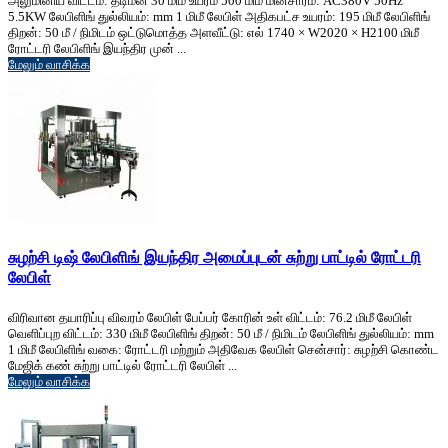
அலுமினிய விட்டம்: தடிமன் 30 மிமீ உயரம் 500 மிமீ மின்சாரம்: AC380V 50Hz
5.5KW லேபிளிங் துல்லியம்: mm 1 மிமீ லேபிள் அதிகபட்ச உயரம்: 195 மிமீ லேபிளிங்
திறன்: 50 மீ / நிமிடம் ஒட்டுமொத்த அளவீட்டு: எல் 1740 × W2020 × H2100 மிமீ
ரோட்டரி லேபிளிங் இயந்திர முன் ...
மேலும் வாசிக்க
சுழற்சி டிஷ் லேபிளிங் இயந்திர அமைப்புடன் சுற்று பாட்டில் ரோட்டரி
லேபிள்
விரிவான தயாரிப்பு விவரம் லேபிள் பேப்பர் கோரின் உள் விட்டம்: 76.2 மிமீ லேபிள்
வெளிப்புற விட்டம்: 330 மிமீ லேபிளிங் திறன்: 50 மீ / நிமிடம் லேபிளிங் துல்லியம்: mm
1 மிமீ லேபிளிங் வகை: ரோட்டரி மற்றும் அதிவேக லேபிள் சென்சார்: சுழற்சி கொண்ட
மேஜிக் கண் சுற்று பாட்டில் ரோட்டரி லேபிள் ...
மேலும் வாசிக்க