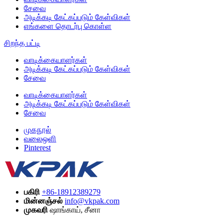
சேவை
அடிக்கடி கேட்கப்படும் கேள்விகள்
எங்களை தொடர்பு கொள்ள
சிறந்த பட்டி
வாடிக்கையாளர்கள்
அடிக்கடி கேட்கப்படும் கேள்விகள்
சேவை
வாடிக்கையாளர்கள்
அடிக்கடி கேட்கப்படும் கேள்விகள்
சேவை
முகநூல்
வலைஒளி
Pinterest
பகிரி
+86-18912389279
மின்னஞ்சல்
info@vkpak.com
முகவரி
ஷாங்காய், சீனா