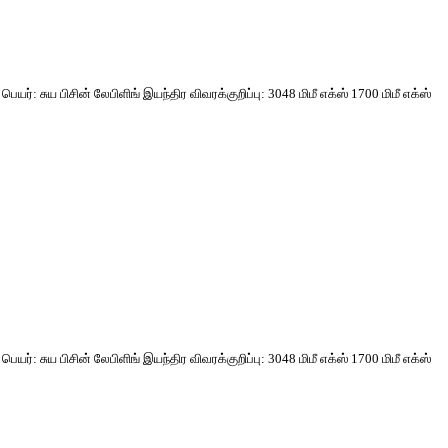
ர்: சுய பிசின் லேபிளிங் இயந்திர விவரக்குறிப்பு: 3048 மிமீ எக்ஸ் 1700 மிமீ எக்ஸ்
ர்: சுய பிசின் லேபிளிங் இயந்திர விவரக்குறிப்பு: 3048 மிமீ எக்ஸ் 1700 மிமீ எக்ஸ்