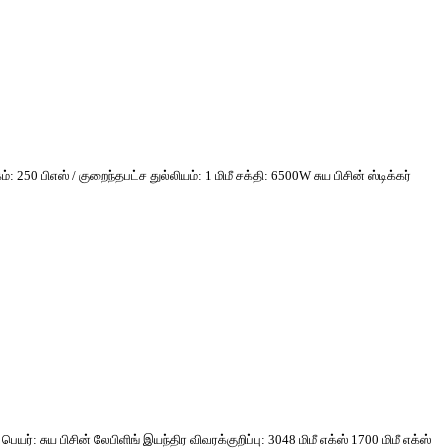
250 பிஎஸ் / குறைந்தபட்ச துல்லியம்: 1 மிமீ சக்தி: 6500W சுய பிசின் ஸ்டிக்கர்
ர்: சுய பிசின் லேபிளிங் இயந்திர விவரக்குறிப்பு: 3048 மிமீ எக்ஸ் 1700 மிமீ எக்ஸ்