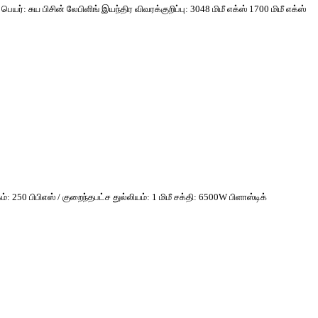
ர்: சுய பிசின் லேபிளிங் இயந்திர விவரக்குறிப்பு: 3048 மிமீ எக்ஸ் 1700 மிமீ எக்ஸ்
: 250 பிபிஎஸ் / குறைந்தபட்ச துல்லியம்: 1 மிமீ சக்தி: 6500W பிளாஸ்டிக்