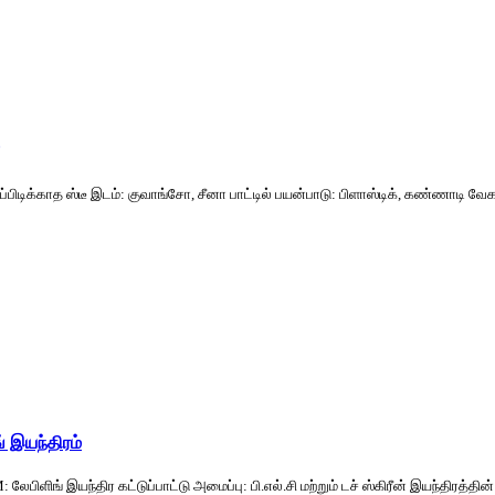
பிடிக்காத ஸ்டீ இடம்: குவாங்சோ, சீனா பாட்டில் பயன்பாடு: பிளாஸ்டிக், கண்ணாடி வேகம்: 
ங் இயந்திரம்
் இயந்திர கட்டுப்பாட்டு அமைப்பு: பி.எல்.சி மற்றும் டச் ஸ்கிரீன் இயந்திரத்தின் பெய