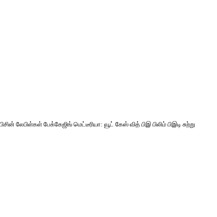
ன் லேபிள்கள் பேக்கேஜிங் மெட்டீரியா: வூட் கேஸ் வித் பிஇ பிலிம் பிஇடி சுற்று