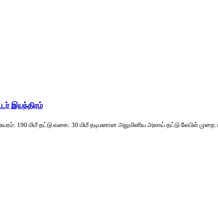
்டர் இயந்திரம்
உயரம்: 190 மிமீ தட்டு வகை: 30 மிமீ தடிமனான அலுமினிய அலாய் தட்டு லேபிள் முறை: பிசி