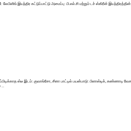
் இயந்திர கட்டுப்பாட்டு அமைப்பு: பி.எல்.சி மற்றும் டச் ஸ்கிரீன் இயந்திரத்தின் பெய
்பிடிக்காத ஸ்டீ இடம்: குவாங்சோ, சீனா பாட்டில் பயன்பாடு: பிளாஸ்டிக், கண்ணாடி வேகம்
...