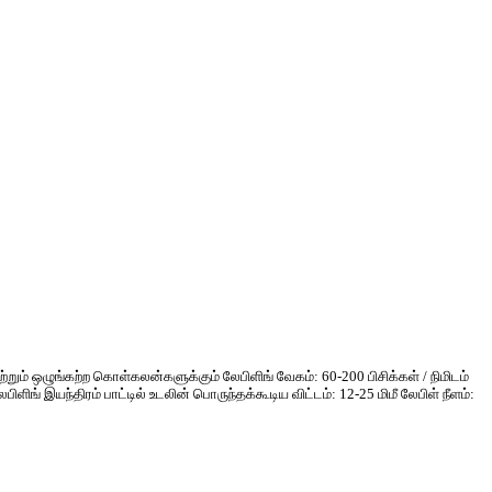
ம் ஒழுங்கற்ற கொள்கலன்களுக்கும் லேபிளிங் வேகம்: 60-200 பிசிக்கள் / நிமிடம்
ங் இயந்திரம் பாட்டில் உடலின் பொருந்தக்கூடிய விட்டம்: 12-25 மிமீ லேபிள் நீளம்: