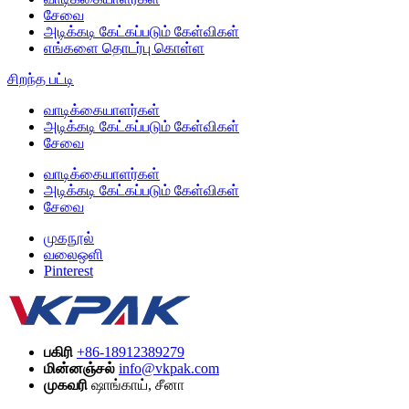
சேவை
அடிக்கடி கேட்கப்படும் கேள்விகள்
எங்களை தொடர்பு கொள்ள
சிறந்த பட்டி
வாடிக்கையாளர்கள்
அடிக்கடி கேட்கப்படும் கேள்விகள்
சேவை
வாடிக்கையாளர்கள்
அடிக்கடி கேட்கப்படும் கேள்விகள்
சேவை
முகநூல்
வலைஒளி
Pinterest
பகிரி
+86-18912389279
மின்னஞ்சல்
info@vkpak.com
முகவரி
ஷாங்காய், சீனா