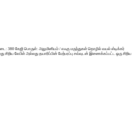
ு எடை: 380 கேஜி பொருள்: அலுமினியம் / எஃகு மருந்துகள் தொழில் வயல் ஸ்டிக்கர்
அல்லது சிறிய லேபிள் அல்லது தயாரிப்பின் மேற்பரப்பு சவ்வுடன் இணைக்கப்பட்ட ஒரு சிறிய