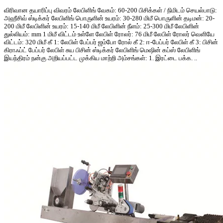
விரிவான தயாரிப்பு விவரம் லேபிளிங் வேகம்: 60-200 பிசிக்கள் / நிமிடம் செயல்பாடு:
அஹீசிவ் ஸ்டிக்கர் லேபிளிங் பொருளின் உயரம்: 30-280 மிமீ பொருளின் தடிமன்: 20-
200 மிமீ லேபிளின் உயரம்: 15-140 மிமீ லேபிளின் நீளம்: 25-300 மிமீ லேபிளின்
துல்லியம்: mm 1 மிமீ விட்டம் உள்ளே லேபிள் ரோலர்: 76 மிமீ லேபிள் ரோலர் வெளியே
விட்டம்: 320 மிமீ கீ 1: லேபிள் பேப்பர் ஜம்போ ரோல் கீ 2: ஈ-பேப்பர் லேபிள் கீ 3: பிசின்
கிராஃப்ட் பேப்பர் லேபிள் சுய பிசின் ஸ்டிக்கர் லேபிளிங் மெஷின் கப்ஸ் லேபிளிங்
இயந்திரம் நன்கு அறியப்பட்ட முக்கிய மாற்றி அம்சங்கள்: 1. இரட்டை பக்க. ..