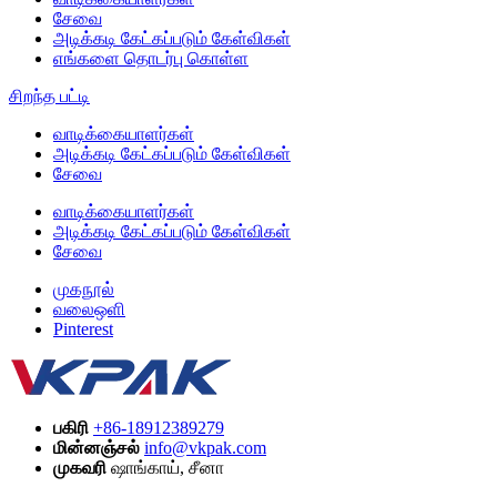
சேவை
அடிக்கடி கேட்கப்படும் கேள்விகள்
எங்களை தொடர்பு கொள்ள
சிறந்த பட்டி
வாடிக்கையாளர்கள்
அடிக்கடி கேட்கப்படும் கேள்விகள்
சேவை
வாடிக்கையாளர்கள்
அடிக்கடி கேட்கப்படும் கேள்விகள்
சேவை
முகநூல்
வலைஒளி
Pinterest
பகிரி
+86-18912389279
மின்னஞ்சல்
info@vkpak.com
முகவரி
ஷாங்காய், சீனா