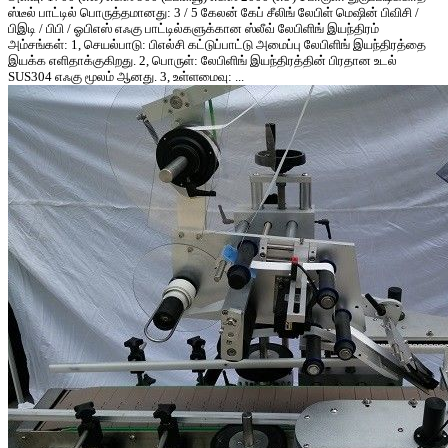
ஸ்டீல் பாட்டில் பொருத்தமானது: 3 / 5 கேலன் கேப் சீலிங் லேபிள் மெஷின் பிவிசி /
பிஇடி / பிபி / ஓபிஎஸ் எஃகு பாட்டில்களுக்கான ஸ்லீவ் லேபிளிங் இயந்திரம்
அம்சங்கள்: 1, செயல்பாடு: பிஎல்சி கட்டுப்பாட்டு அமைப்பு லேபிளிங் இயந்திரத்தை
இயக்க எளிதாக்குகிறது. 2, பொருள்: லேபிளிங் இயந்திரத்தின் பிரதான உடல்
SUS304 எஃகு மூலம் ஆனது. 3, உள்ளமைவு: ...