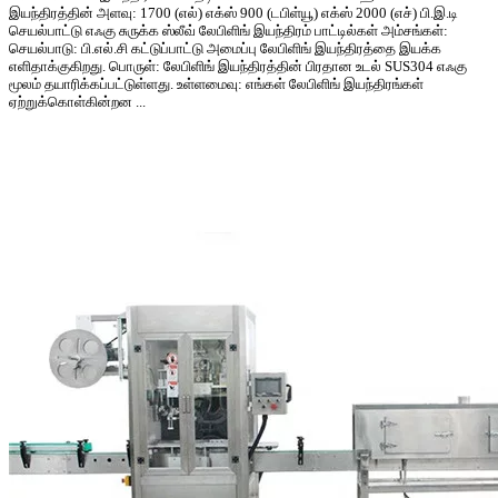
இயந்திரத்தின் அளவு: 1700 (எல்) எக்ஸ் 900 (டபிள்யூ) எக்ஸ் 2000 (எச்) பி.இ.டி
செயல்பாட்டு எஃகு சுருக்க ஸ்லீவ் லேபிளிங் இயந்திரம் பாட்டில்கள் அம்சங்கள்:
செயல்பாடு: பி.எல்.சி கட்டுப்பாட்டு அமைப்பு லேபிளிங் இயந்திரத்தை இயக்க
எளிதாக்குகிறது. பொருள்: லேபிளிங் இயந்திரத்தின் பிரதான உடல் SUS304 எஃகு
மூலம் தயாரிக்கப்பட்டுள்ளது. உள்ளமைவு: எங்கள் லேபிளிங் இயந்திரங்கள்
ஏற்றுக்கொள்கின்றன ...