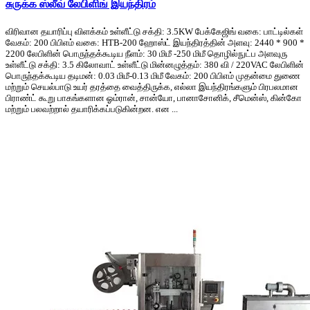
சுருக்க ஸ்லீவ் லேபிளிங் இயந்திரம்
விரிவான தயாரிப்பு விளக்கம் உள்ளீட்டு சக்தி: 3.5KW பேக்கேஜிங் வகை: பாட்டில்கள்
வேகம்: 200 பிபிஎம் வகை: HTB-200 ஹோஸ்ட் இயந்திரத்தின் அளவு: 2440 * 900 *
2200 லேபிளின் பொருந்தக்கூடிய நீளம்: 30 மிமீ -250 மிமீ தொழில்நுட்ப அளவுரு
உள்ளீட்டு சக்தி: 3.5 கிலோவாட் உள்ளீட்டு மின்னழுத்தம்: 380 வி / 220VAC லேபிளின்
பொருந்தக்கூடிய தடிமன்: 0.03 மிமீ-0.13 மிமீ வேகம்: 200 பிபிஎம் முதன்மை துணை
மற்றும் செயல்பாடு உயர் தரத்தை வைத்திருக்க, எல்லா இயந்திரங்களும் பிரபலமான
பிராண்ட் கூறு பாகங்களான ஓம்ரான், சான்யோ, பானாசோனிக், சீமென்ஸ், கின்கோ
மற்றும் பலவற்றால் தயாரிக்கப்படுகின்றன. என ...