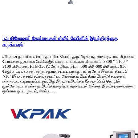
5.5 கிலோவாட் கோப்பைகள் ஸ்லீவ் லேபிளிங் இயந்திரத்தை
சுருக்கவும்
விரிவான தயாரிப்பு விவரம் தயாரிப்பு பெயர்: துருப்பிடிக்காத ஸ்டீல் சூடான விற்பனை
கோப்பைகளுக்கான பேக்கேஜிங் வகை: பாட்டில்கள் பரிமாணம்: 3300 * 1100 *
2100 மிமீ வகை: HTB-350P2 கோர் அவுட் தியா: 500 மிமீ -600 மிமீ எடை: 850
கேஜி பாட்டில் வகை: சுற்று, சதுரம், தட்டையானது , கர்வ் கோர் இன்னர் தியா: 5
"-10" (இலவச சரிசெய்தல்) தயாரிப்பு அம்சங்கள் இயந்திரம் இரண்டு தலைகள்
உள்ளமைவு வடிவமைப்பாகும், இது இரண்டு இயந்திர இணைப்பின் தொழில்
முன்னோடியாக உள்ளது. இயந்திரம் ஒற்றை தலையுடன் அல்லது இரண்டு தலைகளை
ஒன்றாக ஓட்ட முடியும், திறம்பட ...