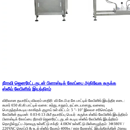
நீராவி ஜெனரேட்டருடன் பிளாஸ்டிக் கோப்பை அதிவேக சுருக்க
ஸ்லீவ் லேபிளிங் இயந்திரம்
விரிவான தயாரிப்பு விவரம் மாதிரி: வி.கே.பி.ஏ.கே பாட்டில் லேபிளிங் இயந்திர எடை:
சுமார் 650 கி.கி பாட்டில் வகை: சுற்று, சதுரம், தட்டையானது, வளைவு
பொருந்தக்கூடிய காகிதக் குழாய் உள் விட்டம்: 5 "- 10" இலவச சரிசெய்தல்
லேபிளின் தடிமன்: 0.03-0.13 மிமீ தயாரிப்பு பெயர்: சுருக்க ஸ்லீவ் லேபிளிங் இயந்திரம்
பிளாஸ்டிக் கோப்பை நீராவி ஜெனரேட்டருடன் கூடிய ஸ்லீவ் லேபிளிங் இயந்திரம்
தொழில்நுட்ப அளவுரு உள்ளீட்டு சக்தி: 4.0KW உள்ளீட்டு மின்னழுத்தம்: 3Φ380V /
220VAC தொப்பி & உடல் ஸ்லீவ் வேகம் 400bs / min ஹோஸ்ட் இயந்திரத்தின் அளவு