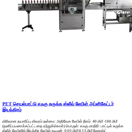
PET செயல்பாட்டு எஃகு சுருக்க ஸ்லீவ் லேபிள் அப்ளிகேட்டர்
இயந்திரம்
விரிவான தயாரிப்பு விவரம் நன்மை: அதிவேக லேபிள் நீளம்: 40 மிமீ -160 மிமீ
(தனிப்பயனாக்கப்பட்டதை ஏற்றுக்கொள்) பொருள்: எஃகு மாதிரி: பாட்டில் சுருக்க
ஸ்லீவ் லேபிளிங் இயந்திர லேபிள் தடிமன்: 0.03 மிமீ-0.13 மிமீ ஹோஸ்ட்