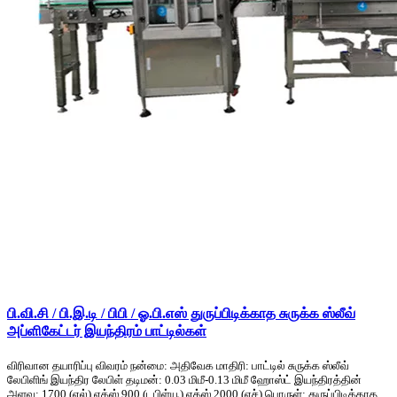
பி.வி.சி / பி.இ.டி / பிபி / ஓ.பி.எஸ் துருப்பிடிக்காத சுருக்க ஸ்லீவ்
அப்ளிகேட்டர் இயந்திரம் பாட்டில்கள்
விரிவான தயாரிப்பு விவரம் நன்மை: அதிவேக மாதிரி: பாட்டில் சுருக்க ஸ்லீவ்
லேபிளிங் இயந்திர லேபிள் தடிமன்: 0.03 மிமீ-0.13 மிமீ ஹோஸ்ட் இயந்திரத்தின்
அளவு: 1700 (எல்) எக்ஸ் 900 (டபிள்யூ) எக்ஸ் 2000 (எச்) பொருள்: துருப்பிடிக்காத