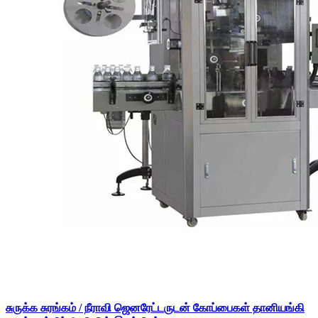
சுருக்க சுரங்கம் / நீராவி ஜெனரேட்டருடன் கோப்பைகள் தானியங்கி