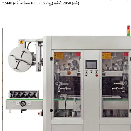
”2440 (எல்) எக்ஸ் 1000 (டபிள்யூ) எக்ஸ் 2050 (எச்) ...