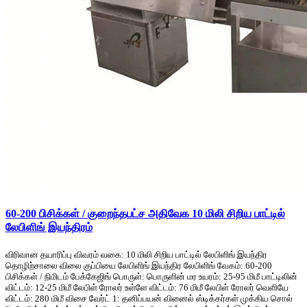
60-200 பிசிக்கள் / குறைந்தபட்ச அதிவேக 10 மிலி சிறிய பாட்டில்
லேபிளிங் இயந்திரம்
விரிவான தயாரிப்பு விவரம் வகை: 10 மிலி சிறிய பாட்டில் லேபிளிங் இயந்திர
தொழிற்சாலை விலை குப்பியை லேபிளிங் இயந்திர லேபிளிங் வேகம்: 60-200
பிசிக்கள் / நிமிடம் பேக்கேஜிங் பொருள்: பொருளின் மர உயரம்: 25-95 மிமீ பாட்டிலின்
விட்டம்: 12-25 மிமீ லேபிள் ரோலர் உள்ளே விட்டம்: 76 மிமீ லேபிள் ரோலர் வெளியே
விட்டம்: 280 மிமீ விசை வேர்ட் 1: தனிப்பயன் வினைல் ஸ்டிக்கர்கள் முக்கிய சொல்