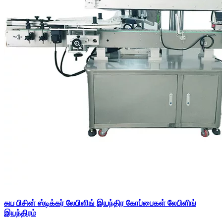
சுய பிசின் ஸ்டிக்கர் லேபிளிங் இயந்திர கோப்பைகள் லேபிளிங்
இயந்திரம்