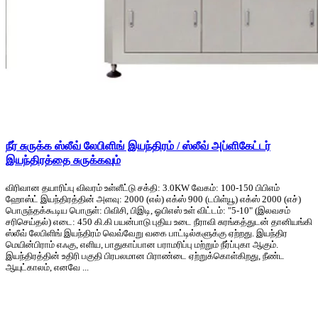
நீர் சுருக்க ஸ்லீவ் லேபிளிங் இயந்திரம் / ஸ்லீவ் அப்ளிகேட்டர்
இயந்திரத்தை சுருக்கவும்
விரிவான தயாரிப்பு விவரம் உள்ளீட்டு சக்தி: 3.0KW வேகம்: 100-150 பிபிஎம்
ஹோஸ்ட் இயந்திரத்தின் அளவு: 2000 (எல்) எக்ஸ் 900 (டபிள்யூ) எக்ஸ் 2000 (எச்)
பொருந்தக்கூடிய பொருள்: பிவிசி, பிஇடி, ஓபிஎஸ் உள் விட்டம்: "5-10" (இலவசம்
சரிசெய்தல்) எடை: 450 கி.கி பயன்பாடு புதிய உடை நீராவி சுரங்கத்துடன் தானியங்கி
ஸ்லீவ் லேபிளிங் இயந்திரம் வெவ்வேறு வகை பாட்டில்களுக்கு ஏற்றது. இயந்திர
மெயின்பிராம் எஃகு, எளிய, பாதுகாப்பான பராமரிப்பு மற்றும் நீர்ப்புகா ஆகும்.
இயந்திரத்தின் உதிரி பகுதி பிரபலமான பிராண்டை ஏற்றுக்கொள்கிறது, நீண்ட
ஆயுட்காலம், எனவே ...