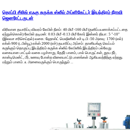
தொப்பி சீலிங் எஃகு சுருக்க ஸ்லீவ் அப்ளிகேட்டர் இயந்திரம் நீராவி
ஜெனரேட்டருடன்
விரிவான தயாரிப்பு விவரம் லேபிள் நீளம்: 40 மிமீ -160 மிமீ (தனிப்பயனாக்கப்பட்டதை
ஏற்றுக்கொள்) லேபிள் தடிமன்: 0.03 மிமீ -0.13 மிமீ கோர் இன்னர் தியா: 5 "-10"
(இலவச சரிசெய்தல்) வகை: ஹோஸ்ட் மெஷினின் எச்.டி.பி -50 அளவு: 1700 (எல்)
எக்ஸ் 900 (டபிள்யூ) எக்ஸ் 2000 (எச்) தயாரிப்பு அம்சம்: தானியங்கு வெப்பம்
சுருங்கும் தொகுப்பு இயந்திரம் சுருக்க ஸ்லீவ் லேபிளிங் இயந்திரம் பல்வேறு
வகையான பாட்டில் வகை பழச்சாறு, தேநீர் பானம், பால் பொருட்கள், தூய நீர்,
கான்டிமென்ட், பீர், உணவு போன்ற விளையாட்டு பானங்கள் ஆகியவற்றிற்கு ஏற்றது.
மற்றும் பானம். a. அனைவருக்கும் பொருந்தும் ...