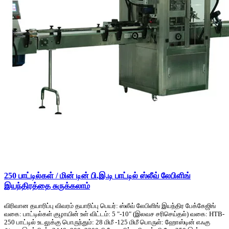
250 பாட்டில்கள் / மின் டின் பி.இ.டி பாட்டில் ஸ்லீவ் லேபிளிங்
இயந்திரத்தை சுருக்கலாம்
விரிவான தயாரிப்பு விவரம் தயாரிப்பு பெயர்: ஸ்லீவ் லேபிளிங் இயந்திர பேக்கேஜிங்
வகை: பாட்டில்கள் குழாயின் உள் விட்டம்: 5 "-10" (இலவச சரிசெய்தல்) வகை: HTB-
250 பாட்டில் உடலுக்கு பொருந்தும்: 28 மிமீ -125 மிமீ பொருள்: ஹோஸ்டின் எஃகு