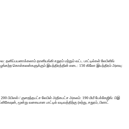
சேவை: தனிப்பயனாக்கலாம் தானியங்கி சதுரம் மற்றும் வட்ட பாட்டில்கள் லேபிளிங்
் ஒழுங்கற்ற கொள்கலன்களுக்கும் இயந்திரத்தின் எடை: 150 கிலோ இயந்திரம் அளவு:
ம்: 200 பிபிஎஸ் / குறைந்தபட்ச லேபிள் அதிகபட்ச அகலம்: 190 மிமீ பேக்கேஜிங்: பிஇ
்ளிகேஷன், மூன்று வகையான பாட்டில் வடிவத்திற்கு (சுற்று, சதுரம், பிளாட்