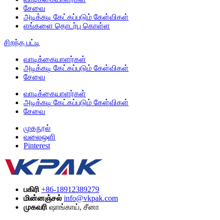
சேவை
அடிக்கடி கேட்கப்படும் கேள்விகள்
எங்களை தொடர்பு கொள்ள
சிறந்த பட்டி
வாடிக்கையாளர்கள்
அடிக்கடி கேட்கப்படும் கேள்விகள்
சேவை
வாடிக்கையாளர்கள்
அடிக்கடி கேட்கப்படும் கேள்விகள்
சேவை
முகநூல்
வலைஒளி
Pinterest
பகிரி
+86-18912389279
மின்னஞ்சல்
info@vkpak.com
முகவரி
ஷாங்காய், சீனா