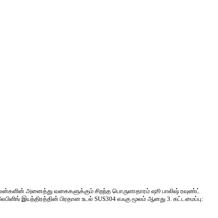
ொள்கலன்களின் அனைத்து வகைகளுக்கும் சிறந்த பொருளாதாரம் ஷூ பாலிஷ் ரவுண்ட்
: லேபிளிங் இயந்திரத்தின் பிரதான உடல் SUS304 எஃகு மூலம் ஆனது 3. கட்டமைப்பு: