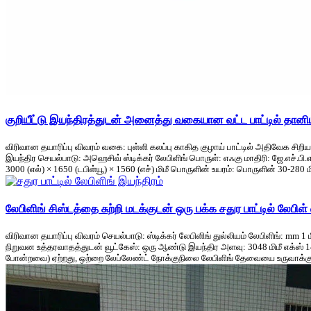
குறியீட்டு இயந்திரத்துடன் அனைத்து வகையான வட்ட பாட்டில் தானிய
விரிவான தயாரிப்பு விவரம் வகை: புள்ளி கலப்பு காகித குழாய் பாட்டில் அதிவேக சிறிய ச
இயந்திர செயல்பாடு: அஹெசிவ் ஸ்டிக்கர் லேபிளிங் பொருள்: எஃகு மாதிரி: ஜே.எச்.
3000 (எல்) × 1650 (டபிள்யூ) × 1560 (எச்) மிமீ பொருளின் உயரம்: பொருளின் 30-280 மிமீ
லேபிளிங் சிஸ்டத்தை சுற்றி மடக்குடன் ஒரு பக்க சதுர பாட்டில் லேபிள
விரிவான தயாரிப்பு விவரம் செயல்பாடு: ஸ்டிக்கர் லேபிளிங் துல்லியம் லேபிளிங்: mm 1 
நிறுவன உத்தரவாதத்துடன் வூட்கேஸ்: ஒரு ஆண்டு இயந்திர அளவு: 3048 மிமீ எக்ஸ் 1400 ம
போன்றவை) ஏற்றது, ஒற்றை லேப்லேண்ட் நோக்குநிலை லேபிளிங் தேவையை உருவாக்குக