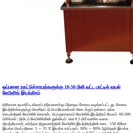
ஒப்பனை உதட்டுச்சாயங்களுக்கு 10-50 மிலி வட்ட பாட்டில் வயல்
லேபிளிங் இயந்திரம்
விரிவான தயாரிப்பு விவரம் விற்பனைக்கு பிந்தைய சேவை வழங்கப்பட்டது: சேவை
இயந்திரங்களுக்கு வெளிநாட்டு பொறியாளர்கள் கிடைக்கும் நன்மை: நல்ல
செயல்திறன் லேபிளிங் கொண்ட பொருளாதாரம் லேபிளிங் இயந்திரம் வேகம்: 60-300
பிசிக்கள் / நிமிடம் லேபிளிங்கின் துல்லியம்: mm 0.5 மிமீ வணிக வகை:
உற்பத்தியாளர், வர்த்தக நிறுவனத்தின் லேபிளிங் இயந்திரத்தின் எடை: 150 கிலோ
இயக்க வெப்பநிலை: 5 ～ 35 ℃ இயக்க ஈரப்பதம்: 30% ～ 80% ஆர்ஹெச் இயக்க