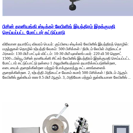
பிசின் தானியங்கி ஸ்டிக்கர் லேபிளிங் இயந்திரம் இறக்குமதி
செய்யப்பட்ட மோட்டார் கட்டுப்பாடு
விரிவான தயாரிப்பு விவரம் பெயர்: குப்பியை ஸ்டிக்கர் லேபிளிங் இயந்திரத் தொழில்:
மருந்துகள் தொழில் உற்பத்தி வேகம்: 500 பிசிக்கள் / நிமிடம் லேபிள் அதிகபட்ச
அகலம்: 130 மிமீ பாட்டில் விட்டம்: 10-30 மிமீ யுஎஸ்எங் பவர்: 220 வி 50 ஹெசட்
1500 டபிள்யூ பிசின் தானியங்கி சிட்கர் லேபிளிங் இயந்திரம் இறக்குமதி செய்யப்பட்ட
மோட்டார் கட்டுப்பாட்டு நன்மை 1 அலுமினியத்தால் தயாரிக்கப்படுகின்றன,
எடையைக் குறைக்கின்றன மற்றும் போக்குவரத்து கட்டணங்களைக்
குறைக்கின்றன. 2, உற்பத்தி அதிகபட்ச வேகம் சுமார் 500 பிசிக்கள் / நிமிடம் ஆகும்.
லேபிளிங் துல்லியம் mm 0.5 மிமீ ஆகும். 3, அதிவேக மற்றும் துல்லியமான லேபிளிங் ...