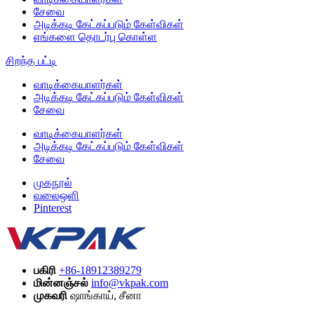
சேவை
அடிக்கடி கேட்கப்படும் கேள்விகள்
எங்களை தொடர்பு கொள்ள
சிறந்த பட்டி
வாடிக்கையாளர்கள்
அடிக்கடி கேட்கப்படும் கேள்விகள்
சேவை
வாடிக்கையாளர்கள்
அடிக்கடி கேட்கப்படும் கேள்விகள்
சேவை
முகநூல்
வலைஒளி
Pinterest
பகிரி
+86-18912389279
மின்னஞ்சல்
info@vkpak.com
முகவரி
ஷாங்காய், சீனா