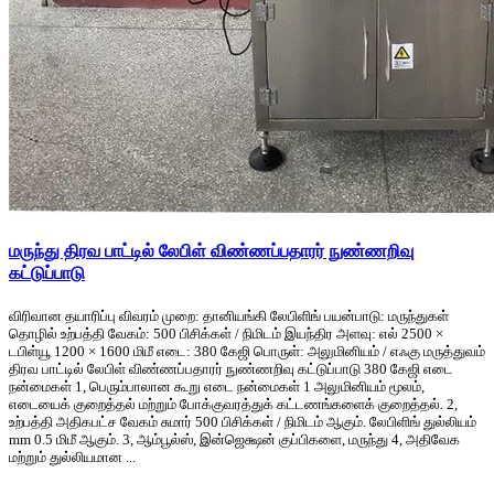
மருந்து திரவ பாட்டில் லேபிள் விண்ணப்பதாரர் நுண்ணறிவு
கட்டுப்பாடு
விரிவான தயாரிப்பு விவரம் முறை: தானியங்கி லேபிளிங் பயன்பாடு: மருந்துகள்
தொழில் உற்பத்தி வேகம்: 500 பிசிக்கள் / நிமிடம் இயந்திர அளவு: எல் 2500 ×
டபிள்யூ 1200 × 1600 மிமீ எடை: 380 கேஜி பொருள்: அலுமினியம் / எஃகு மருத்துவம்
திரவ பாட்டில் லேபிள் விண்ணப்பதாரர் நுண்ணறிவு கட்டுப்பாடு 380 கேஜி எடை
நன்மைகள் 1, பெரும்பாலான கூறு எடை நன்மைகள் 1 அலுமினியம் மூலம்,
எடையைக் குறைத்தல் மற்றும் போக்குவரத்துக் கட்டணங்களைக் குறைத்தல். 2,
உற்பத்தி அதிகபட்ச வேகம் சுமார் 500 பிசிக்கள் / நிமிடம் ஆகும். லேபிளிங் துல்லியம்
mm 0.5 மிமீ ஆகும். 3, ஆம்பூல்ஸ், இன்ஜெக்ஷன் குப்பிகளை, மருந்து 4, அதிவேக
மற்றும் துல்லியமான ...