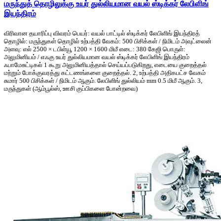
மருந்துத் தொழிலுக்கு உயர் துல்லியமான வயல் ஸ்டிக்கர் லேபிளிங்
இயந்திரம்
விரிவான தயாரிப்பு விவரம் பெயர்: வயல் பாட்டில் ஸ்டிக்கர் லேபிளிங் இயந்திரத்
தொழில்: மருந்துகள் தொழில் உற்பத்தி வேகம்: 500 பிசிக்கள் / நிமிடம் அவுட்லைன்
அளவு: எல் 2500 × டபிள்யூ 1200 × 1600 மிமீ எடை: 380 கேஜி பொருள்:
அலுமினியம் / எஃகு உயர் துல்லியமான வயல் ஸ்டிக்கர் லேபிளிங் இயந்திரம்
ஃபாமேசுட்டிகல் 1 கூறு அலுமினியத்தால் செய்யப்படுகிறது, எடையை குறைத்தல்
மற்றும் போக்குவரத்து கட்டணங்களை குறைத்தல். 2, உற்பத்தி அதிகபட்ச வேகம்
சுமார் 500 பிசிக்கள் / நிமிடம் ஆகும். லேபிளிங் துல்லியம் mm 0.5 மிமீ ஆகும். 3,
மருந்துகள் (ஆம்பூல்ஸ், ஊசி குப்பிகளை போன்றவை)