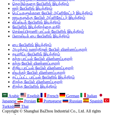
தொழில்துறை லேபிளிங் இயந்திரம்
ஜார் லேபிளிங் இயந்திரம்
பெட்டிகளுக்கான லேபிள் அப்ளிகேட்டர் இயந்திரம்
ஜாடிகளுக்கு லேபிள் அப்ளிகேட்டர் இயந்திரம்
லிப்ஸ்டிக் லேபிளிங் இயந்திரம்
லேபிளிங் இயந்திரத்தை எதிர்
செல்லப்பிராணி பாட்டில் லேபிளிங் இயந்திரம்
பிளாஸ்டிக் பை லேபிளிங் இயந்திரம்
பை லேபிளிங் இயந்திரம்
அழுத்தம் உணர்திறன் லேபிள் விண்ணப்பதாரர்
தயாரிப்பு லேபிளிங் இயந்திரம்
சுற்று பாட்டில் லேபிள் விண்ணப்பதாரர்
சுற்று லேபிள் விண்ணப்பதாரர்
சிறிய பாட்டில் லேபிள் விண்ணப்பதாரர்
ஸ்டிக்கர் லேபிள் விண்ணப்பதாரர்
தட்டப்பட்ட பாட்டில் லேபிளிங் இயந்திரம்
சிறந்த லேபிள் விண்ணப்பதாரர்
சிறந்த லேபிளிங் இயந்திரம்
Arabic
English
French
German
Italian
Japanese
Persian
Portuguese
Russian
Spanish
Turkish
Thai
Copyright © Shanghai BaZhou Industrial Co., Ltd. All rights