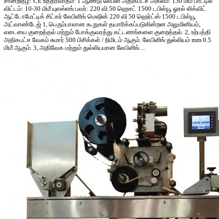
சான்றிதழ்: CE உத்தரவாதம்: 1 ஆண்டு லேபிள் அதிகபட்ச அகலம்: 130 மிமீ பாட்டில்
விட்டம்: 10-30 மிமீ யுஎஸ்எங் பவர்: 220 வி 50 ஹெசட் 1500 டபிள்யூ ஓரல் லிக்விட்
ஆட்டோமேட்டிக் சிட்கர் லேபிளிங் மெஷின் 220 வி 50 ஹெர்ட்ஸ் 1500 டபிள்யூ
அட்வாண்டேஜ் 1, பெரும்பாலான கூறுகள் தயாரிக்கப்படுகின்றன அலுமினியம்,
எடையை குறைத்தல் மற்றும் போக்குவரத்து கட்டணங்களை குறைத்தல். 2, உற்பத்தி
அதிகபட்ச வேகம் சுமார் 500 பிசிக்கள் / நிமிடம் ஆகும். லேபிளிங் துல்லியம் mm 0.5
மிமீ ஆகும். 3, அதிவேக மற்றும் துல்லியமான லேபிளிங் ...