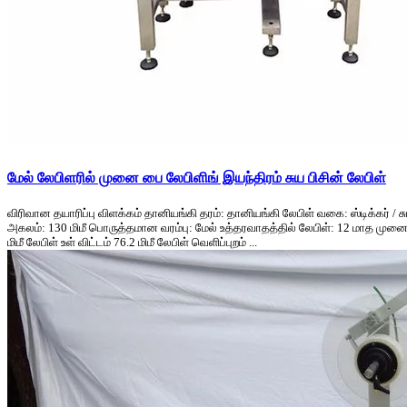
மேல் லேபிளரில் முனை பை லேபிளிங் இயந்திரம் சுய பிசின் லேபிள்
விரிவான தயாரிப்பு விளக்கம் தானியங்கி தரம்: தானியங்கி லேபிள் வகை: ஸ்டிக்கர் 
அகலம்: 130 மிமீ பொருத்தமான வரம்பு: மேல் உத்தரவாதத்தில் லேபிள்: 12 மாத முனை பை
மிமீ லேபிள் உள் விட்டம் 76.2 மிமீ லேபிள் வெளிப்புறம் ...