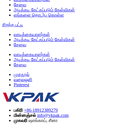
சேவை
அடிக்கடி கேட்கப்படும் கேள்விகள்
எங்களை தொடர்பு கொள்ள
சிறந்த பட்டி
வாடிக்கையாளர்கள்
அடிக்கடி கேட்கப்படும் கேள்விகள்
சேவை
வாடிக்கையாளர்கள்
அடிக்கடி கேட்கப்படும் கேள்விகள்
சேவை
முகநூல்
வலைஒளி
Pinterest
பகிரி
+86-18912389279
மின்னஞ்சல்
info@vkpak.com
முகவரி
ஷாங்காய், சீனா