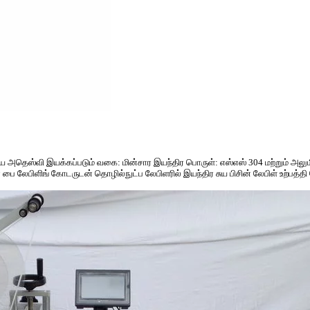
/ சுய அதெஸ்வி இயக்கப்படும் வகை: மின்சார இயந்திர பொருள்: எஸ்எஸ் 304 மற்றும் அலு
 லேபிளிங் கோடருடன் தொழில்நுட்ப லேபிளரில் இயந்திர சுய பிசின் லேபிள் உற்பத்தி வே