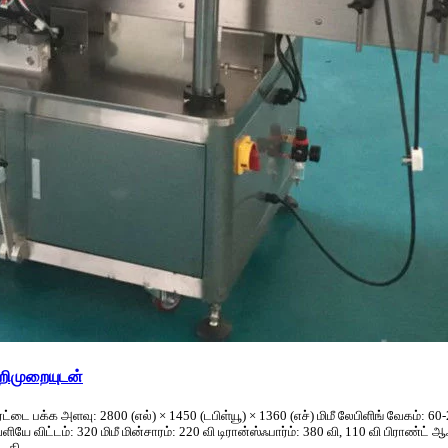
பொறிமுறையுடன்
்டை பக்க அளவு: 2800 (எல்) × 1450 (டபிள்யூ) × 1360 (எச்) மிமீ லேபிளிங் வேகம்: 60-
ளியே விட்டம்: 320 மிமீ மின்சாரம்: 220 வி டிரான்ஸ்ஃபார்ம்: 380 வி, 110 வி பிராண்ட் ஆ
தி ...