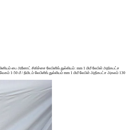
மினியம் பை அனோட் சிகிச்சை லேபிளிங் துல்லியம்: mm 1 மிமீ லேபிள் அதிகபட்ச
கம் 1-50 மீ / நிமிடம் லேபிளிங் துல்லியம் mm 1 மிமீ லேபிள் அதிகபட்ச அகலம் 130