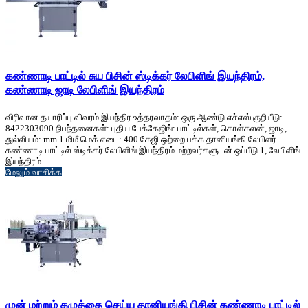
கண்ணாடி பாட்டில் சுய பிசின் ஸ்டிக்கர் லேபிளிங் இயந்திரம்,
கண்ணாடி ஜாடி லேபிளிங் இயந்திரம்
விரிவான தயாரிப்பு விவரம் இயந்திர உத்தரவாதம்: ஒரு ஆண்டு எச்எஸ் குறியீடு:
8422303090 நிபந்தனைகள்: புதிய பேக்கேஜிங்: பாட்டில்கள், கொள்கலன், ஜாடி,
துல்லியம்: mm 1 மிமீ மெக் எடை: 400 கேஜி ஒற்றை பக்க தானியங்கி லேபிளர்
கண்ணாடி பாட்டில் ஸ்டிக்கர் லேபிளிங் இயந்திரம் மற்றவர்களுடன் ஒப்பீடு 1, லேபிளிங்
இயந்திரம் .. .
மேலும் வாசிக்க
முன் மற்றும் கழுத்தை செய்ய தானியங்கி பிசின் கண்ணாடி பாட்டில்