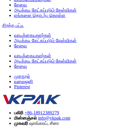
சேவை
அடிக்கடி கேட்கப்படும் கேள்விகள்
எங்களை தொடர்பு கொள்ள
சிறந்த பட்டி
வாடிக்கையாளர்கள்
அடிக்கடி கேட்கப்படும் கேள்விகள்
சேவை
வாடிக்கையாளர்கள்
அடிக்கடி கேட்கப்படும் கேள்விகள்
சேவை
முகநூல்
வலைஒளி
Pinterest
பகிரி
+86-18912389279
மின்னஞ்சல்
info@vkpak.com
முகவரி
ஷாங்காய், சீனா