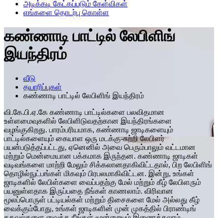
அடிக்கடி கேட்கப்படும் கேள்விகள்
எங்களை தொடர்பு கொள்ள
கண்ணாடி பாட்டில் லேபிளிங்
இயந்திரம்
வீடு
தயாரிப்புகள்
கண்ணாடி பாட்டில் லேபிளிங் இயந்திரம்
வி.கே.பி.ஏ.கே கண்ணாடி பாட்டில்களை பலவிதமான
உள்ளமைவுகளில் லேபிளிடுவதற்கான இயந்திரங்களை
வழங்குகிறது. பாரம்பரியமாக, கண்ணாடி ஜாடிகளையும்
பாட்டில்களையும் கையாள ஒரு மடக்கு-சுற்றி லேபிளர்
பயன்படுத்தப்பட்டது, ஏனெனில் அவை பெரும்பாலும் வட்டமான
மற்றும் மென்மையான பக்கமாக இருந்தன. கண்ணாடி ஜாடிகள்
வடிவங்களை மாற்றி மேலும் சிக்கலானதாகிவிட்டதால், பிற லேபிளிங்
தொழில்நுட்பங்கள் மிகவும் பிரபலமாகிவிட்டன. இன்று, உங்கள்
ஜாடிகளில் லேபிள்களை வைப்பதற்கு மேல் மற்றும் கீழ் லேபிளரும்
பயனுள்ளதாக இருப்பதை நீங்கள் காணலாம். விரிவான
மூலப்பொருள் பட்டியல்கள் மற்றும் திசைகளை மேல் அல்லது கீழ்
வைக்கும்போது, உங்கள் ஜாடிகளின் முன் முகத்தில் பிராண்டிங்
தகவல்களை வைக்க நீங்கள் மூன்றையும் இணைக்கலாம்.