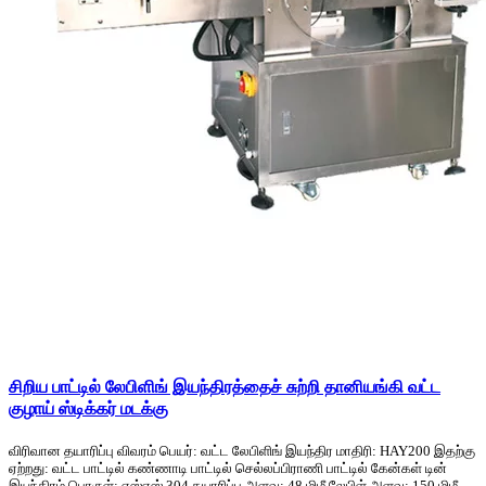
சிறிய பாட்டில் லேபிளிங் இயந்திரத்தைச் சுற்றி தானியங்கி வட்ட
குழாய் ஸ்டிக்கர் மடக்கு
விரிவான தயாரிப்பு விவரம் பெயர்: வட்ட லேபிளிங் இயந்திர மாதிரி: HAY200 இதற்கு
ஏற்றது: வட்ட பாட்டில் கண்ணாடி பாட்டில் செல்லப்பிராணி பாட்டில் கேன்கள் டின்
இயந்திரம் பொருள்: எஸ்எஸ் 304 தயாரிப்பு அளவு: 48 மிமீ லேபிள் அளவு: 150 மிமீ