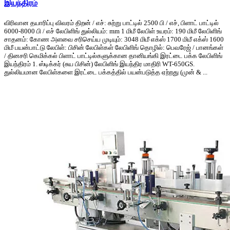
இயந்திரம்
விரிவான தயாரிப்பு விவரம் திறன் / எச்: சுற்று பாட்டில் 2500 பி / எச், பிளாட் பாட்டில்
6000-8000 பி / எச் லேபிளிங் துல்லியம்: mm 1 மிமீ லேபிள் உயரம்: 190 மிமீ லேபிளிங்
சாதனம்: கோண அளவை சரிசெய்ய முடியும்: 3048 மிமீ எக்ஸ் 1700 மிமீ எக்ஸ் 1600
மிமீ பயன்பாட்டு லேபிள்: பிசின் லேபிள்கள் லேபிளிங் தொழில்: பெவரேஜ் / பானங்கள்
/ தினசரி கெமிக்கல் பிளாட் பாட்டில்களுக்கான தானியங்கி இரட்டை பக்க லேபிளிங்
இயந்திரம் 1. ஸ்டிக்கர் (சுய பிசின்) லேபிளிங் இயந்திர மாதிரி WT-650GS.
துல்லியமான லேபிள்களை இரட்டை பக்கத்தில் பயன்படுத்த ஏற்றது (முன் & ...