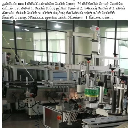
துல்லியம்: mm 1 மிமீ விட்டம் உள்ளே லேபிள் ரோலர்: 76 மிமீ லேபிள் ரோலர் வெளியே
விட்டம்: 320 மிமீ கீ 1: லேபிள் பேப்பர் ஜம்போ ரோல் கீ 2: ஈ-பேப்பர் லேபிள் கீ 3: பிசின்
கிராஃப்ட் பேப்பர் லேபிள் சுய பிசின் ஸ்டிக்கர் லேபிளிங் மெஷின் கப்ஸ் லேபிளிங்
இயந்திரம் நன்கு அறியப்பட்ட முக்கிய மாற்றி அம்சங்கள்: 1. இரட்டை பக்க. ..