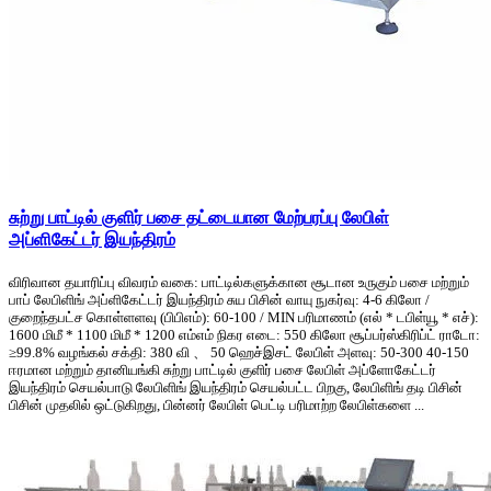
சுற்று பாட்டில் குளிர் பசை தட்டையான மேற்பரப்பு லேபிள்
அப்ளிகேட்டர் இயந்திரம்
விரிவான தயாரிப்பு விவரம் வகை: பாட்டில்களுக்கான சூடான உருகும் பசை மற்றும்
பாப் லேபிளிங் அப்ளிகேட்டர் இயந்திரம் சுய பிசின் வாயு நுகர்வு: 4-6 கிலோ /
குறைந்தபட்ச கொள்ளளவு (பிபிஎம்): 60-100 / MIN பரிமாணம் (எல் * டபிள்யூ * எச்):
1600 மிமீ * 1100 மிமீ * 1200 எம்எம் நிகர எடை: 550 கிலோ சூப்பர்ஸ்கிரிப்ட் ராடோ:
≥99.8% வழங்கல் சக்தி: 380 வி 、 50 ஹெச்இசட் லேபிள் அளவு: 50-300 40-150
ஈரமான மற்றும் தானியங்கி சுற்று பாட்டில் குளிர் பசை லேபிள் அப்ளோகேட்டர்
இயந்திரம் செயல்பாடு லேபிளிங் இயந்திரம் செயல்பட்ட பிறகு, லேபிளிங் தடி பிசின்
பிசின் முதலில் ஒட்டுகிறது, பின்னர் லேபிள் பெட்டி பரிமாற்ற லேபிள்களை ...