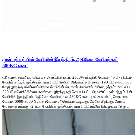
முன் மற்றும் பின் லேபிளிங் இயந்திரம், அதிவேக லேபிளர்கள்
580KG எடை
விரிவான தயாரிப்பு விவரம் எலெக்ட்ரிக் பவர்: 2300W உற்பத்தி வேகம்: 45 மீ / நிமிடம்
லேபிள் பாட்டில் துல்லியம்: mm 1 மிமீ லேபிள் அதிகபட்ச அகலம்: 190 மிமீ எடை: 580
கேஜி இதற்கு விண்ணப்பிக்கவும்: பிசின் ஸ்டிக்கர் லேபிளிங் மின்னழுத்தம்: 380 வி /
220 வி எலெக்ட்ரிக்ஸ் பாகங்கள்: இறக்குமதி செய்யப்பட்ட பிராண்ட் முன் மற்றும் பின்
லேபிளிங் இயந்திரம், அதிவேக லேபிளர்கள் 580KG எடை நன்மைகள் 1, வேகமான
வேகம்: 6000-8000 பி / எச் (வேகம் சரிசெய்யக்கூடியது, லேபிள் சிறியது, வேகம்
வேகமாக உள்ளது) 2, உயர் லேபிளிங் துல்லியம்: mm 1 மிமீ உள்ளே (பிழையை நீக்கு ...