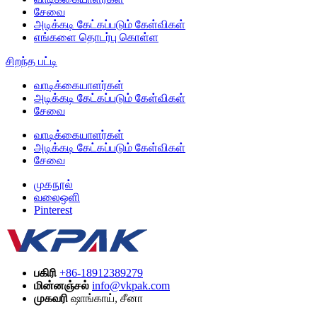
சேவை
அடிக்கடி கேட்கப்படும் கேள்விகள்
எங்களை தொடர்பு கொள்ள
சிறந்த பட்டி
வாடிக்கையாளர்கள்
அடிக்கடி கேட்கப்படும் கேள்விகள்
சேவை
வாடிக்கையாளர்கள்
அடிக்கடி கேட்கப்படும் கேள்விகள்
சேவை
முகநூல்
வலைஒளி
Pinterest
பகிரி
+86-18912389279
மின்னஞ்சல்
info@vkpak.com
முகவரி
ஷாங்காய், சீனா