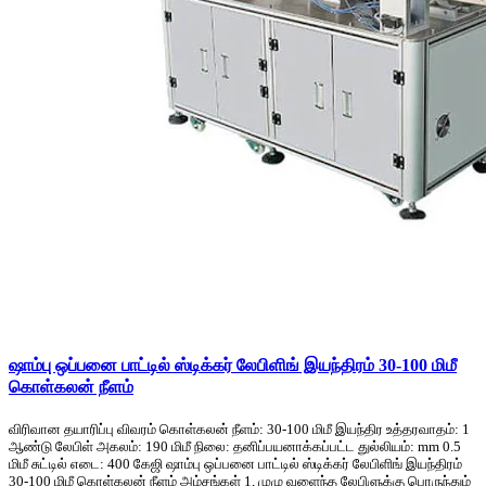
ஷாம்பு ஒப்பனை பாட்டில் ஸ்டிக்கர் லேபிளிங் இயந்திரம் 30-100 மிமீ
கொள்கலன் நீளம்
விரிவான தயாரிப்பு விவரம் கொள்கலன் நீளம்: 30-100 மிமீ இயந்திர உத்தரவாதம்: 1
ஆண்டு லேபிள் அகலம்: 190 மிமீ நிலை: தனிப்பயனாக்கப்பட்ட துல்லியம்: mm 0.5
மிமீ சுட்டில் எடை: 400 கேஜி ஷாம்பு ஒப்பனை பாட்டில் ஸ்டிக்கர் லேபிளிங் இயந்திரம்
30-100 மிமீ கொள்கலன் நீளம் அம்சங்கள் 1, முழு வளைந்த லேபிளுக்கு பொருந்தும்