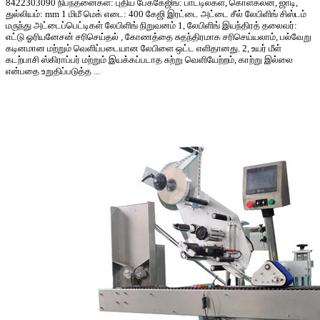
8422303090 நிபந்தனைகள்: புதிய பேக்கேஜிங்: பாட்டில்கள், கொள்கலன், ஜாடி,
துல்லியம்: mm 1 மிமீ மெக் எடை: 400 கேஜி இரட்டை அட்டை சீல் லேபிளிங் சிஸ்டம்
மருந்து அட்டைப்பெட்டிகள் லேபிளிங் நிறுவனம் 1, லேபிளிங் இயந்திரத் தலைவர்:
எட்டு ஓரியனேசன் சரிசெய்தல் , கோணத்தை சுதந்திரமாக சரிசெய்யலாம், பல்வேறு
கடினமான மற்றும் வெளிப்படையான லேபிளை ஒட்ட எளிதானது. 2, உயர் மீள்
கடற்பாசி ஸ்கிராப்பர் மற்றும் இயக்கப்படாத சுற்று வெளியேற்றம், காற்று இல்லை
என்பதை உறுதிப்படுத்த ...