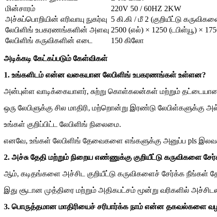
மின்சாரம்
220V 50 / 60HZ 2KW
அச்சுப்பொறியின் எரிவாயு நுகர்வு
5 கி.கி / மீ 2 (குறியீட்டு கருவிகள
லேபிளிங் உபகரணங்களின் அளவு
2500 (எல்) × 1250 (டபிள்யூ) × 1750
லேபிளிங் கருவிகளின் எடை
150 கிலோ
அடிக்கடி கேட்கப்படும் கேள்விகள்
1. உங்களிடம் என்ன வகையான லேபிளிங் உபகரணங்கள் உள்ளன?
அன்புள்ள வாடிக்கையாளர், சுற்று கொள்கலன்கள் மற்றும் தட்டையான
ஒரு லேபிளுக்கு சில மாதிரி, மற்றொன்று இரண்டு லேபிள்களுக்கு 
உங்கள் குறிப்பிட்ட லேபிளிங் நிலைமை.
எனவே, உங்கள் லேபிளிங் தேவைகளை எங்களுக்கு அனுப்ப pls இலவசமா
2. அச்சு தேதி மற்றும் நிறைய எண்ணுக்கு குறியீட்டு கருவிகளை சேர
ஆம், கடிதங்களை அச்சிட குறியீட்டு கருவிகளைச் சேர்க்க நீங்கள் தேர
இது சூடான முத்திரை மற்றும் அதிகபட்சம் மூன்று வரிகளில் அச்சிடல
3. பொருத்தமான மாதிரியைச் சரிபார்க்க நாம் என்ன தகவல்களை வ