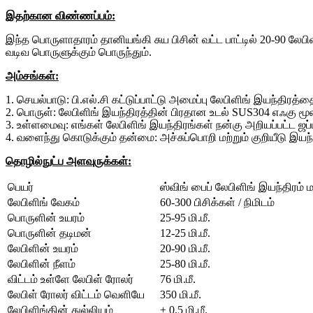
இதற்கான விண்ணப்பம்:
இந்த பொருளாதாரம் தானியங்கி சுய பிசின் வட்ட பாட்டில் 20-90 ல
வடிவ பொருளுக்கும் பொருந்தும்.
அம்சங்கள்:
1. செயல்பாடு: பி.எல்.சி கட்டுப்பாட்டு அமைப்பு லேபிளிங் இயந்திரத
2. பொருள்: லேபிளிங் இயந்திரத்தின் பிரதான உடல் SUS304 எஃகு ம
3. உள்ளமைவு: எங்கள் லேபிளிங் இயந்திரங்கள் நன்கு அறியப்பட்ட
4. வளைந்து கொடுக்கும் தன்மை: அச்சுப்பொறி மற்றும் குறியீடு இ
தொழில்நுட்ப அளவுருக்கள்:
பெயர்
ஸ்விங் பைப் லேபிளிங் இயந்திரம் மற
லேபிளிங் வேகம்
60-300 பிசிக்கள் / நிமிடம்
பொருளின் உயரம்
25-95 மி.மீ.
பொருளின் தடிமன்
12-25 மி.மீ.
லேபிளின் உயரம்
20-90 மி.மீ.
லேபிளின் நீளம்
25-80 மி.மீ.
விட்டம் உள்ளே லேபிள் ரோலர்
76 மி.மீ.
லேபிள் ரோலர் விட்டம் வெளியே
350 மி.மீ.
லேபிளிங்கின் துல்லியம்
± 0.5 மி.மீ.