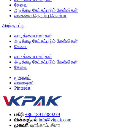
சேவை
அடிக்கடி கேட்கப்படும் கேள்விகள்
எங்களை தொடர்பு கொள்ள
சிறந்த பட்டி
வாடிக்கையாளர்கள்
அடிக்கடி கேட்கப்படும் கேள்விகள்
சேவை
வாடிக்கையாளர்கள்
அடிக்கடி கேட்கப்படும் கேள்விகள்
சேவை
முகநூல்
வலைஒளி
Pinterest
பகிரி
+86-18912389279
மின்னஞ்சல்
info@vkpak.com
முகவரி
ஷாங்காய், சீனா