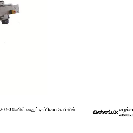
் 20-90 லேபிள் ஹைட் குப்பியை லேபிளிங்
வழக்க
விண்ணப்பம்:
வகைகள