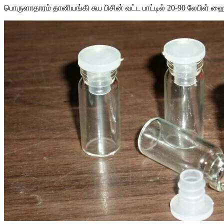
பொருளாதாரம் தானியங்கி சுய பிசின் வட்ட பாட்டில் 20-90 லேபிள் ஹை