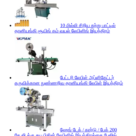
10 மில்லி சிறிய சுற்று பாட்டில்
தானியங்கி சூயிங் கம் வயல் லேபிளிங் இயந்திரம்
பேட்டரி லேபிள் அப்ளிகேட்டர்
கருவிக்கான நுண்ணறிவு தானியங்கி லேபிள் இயந்திரம்
ஹேங் டேக் / கார்டு / பேக் 200
கே.ஜி.க்கு சுய பிசின் லேபிளிங் இயந்திரத்தை பேஜிங்