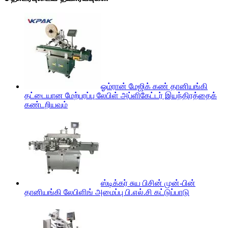
ஓம்ரான் மேஜிக் கண் தானியங்கி
தட்டையான மேற்பரப்பு லேபிள் அப்ளிகேட்டர் இயந்திரத்தைக்
கண்டறியவும்
ஸ்டிக்கர் சுய பிசின் முன்-பின்
தானியங்கி லேபிளிங் அமைப்பு பி.எல்.சி கட்டுப்பாடு