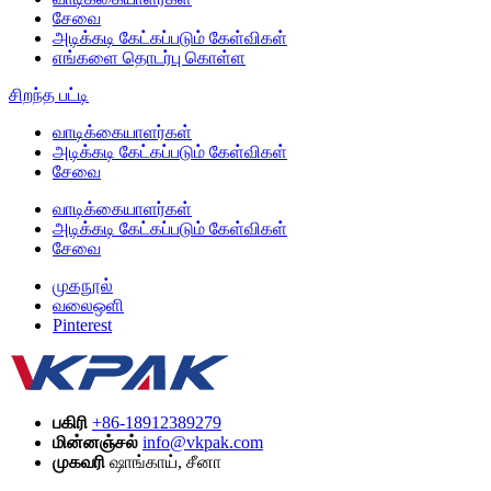
சேவை
அடிக்கடி கேட்கப்படும் கேள்விகள்
எங்களை தொடர்பு கொள்ள
சிறந்த பட்டி
வாடிக்கையாளர்கள்
அடிக்கடி கேட்கப்படும் கேள்விகள்
சேவை
வாடிக்கையாளர்கள்
அடிக்கடி கேட்கப்படும் கேள்விகள்
சேவை
முகநூல்
வலைஒளி
Pinterest
பகிரி
+86-18912389279
மின்னஞ்சல்
info@vkpak.com
முகவரி
ஷாங்காய், சீனா