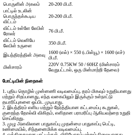
பொருளின் அகலம்
20-200 மி.மீ.
பாட்டில் உடலின்
பொருந்தக்கூடிய
20-200 மி.மீ.
விட்டம்
விட்டம் உள்ளே லேபிள்
76 மி.மீ.
ரோலர்
விட்டம் வெளியே
350 மி.மீ.
லேபிள் உருளை
1600 (எல்) × 550 (டபிள்யூ) × 1600 (எச்)
இயந்திரத்தின் அளவு
மி.மீ.
220V 0.75KW 50 / 60HZ (மின்சாரம்
மின்சாரம்
வேறுபட்டால், ஒரு மின்மாற்றி தேவை)
போட்டியின் நிறைகள்
1. புதிய தொழில் முன்னணி வடிவமைப்பு, தரம் மிகவும் உறுதியானது
மற்றும் சிறப்பானது, எந்த வகையிலும் இருக்கும் உள்நாட்டு
தயாரிப்புகளை ஒப்பிட முடியாது.
2. இயந்திரம் எளிய மற்றும் நேர்த்தியான கட்டமைப்பு கூறுகள்,
குறைந்த தோல்வி விகிதம், எளிதான பராமரிப்பு ஆகியவற்றை உறுதி
செய்கிறது.
3. முழு அளவிலான பாதுகாப்பு முதன்மை பாதுகாப்பு பெட்டி,
உண்மையில், சிந்தனைமிக்க வடிவமைப்பு.
4. ஒத்திசைவான பாட்டில்கள், விநியோகம் மற்றும் நிலையானது.