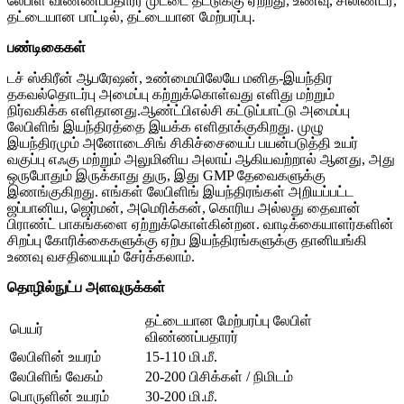
லேபிள் விண்ணப்பதாரர் முட்டை தட்டுக்கு ஏற்றது, உணவு, சிலிண்டர்,
தட்டையான பாட்டில், தட்டையான மேற்பரப்பு.
பண்டிகைகள்
டச் ஸ்கிரீன் ஆபரேஷன், உண்மையிலேயே மனித-இயந்திர
தகவல்தொடர்பு அமைப்பு கற்றுக்கொள்வது எளிது மற்றும்
நிர்வகிக்க எளிதானது.ஆண்ட்பிஎல்சி கட்டுப்பாட்டு அமைப்பு
லேபிளிங் இயந்திரத்தை இயக்க எளிதாக்குகிறது. முழு
இயந்திரமும் அனோடைசிங் சிகிச்சையைப் பயன்படுத்தி உயர்
வகுப்பு எஃகு மற்றும் அலுமினிய அலாய் ஆகியவற்றால் ஆனது, அது
ஒருபோதும் இருக்காது துரு, இது GMP தேவைகளுக்கு
இணங்குகிறது. எங்கள் லேபிளிங் இயந்திரங்கள் அறியப்பட்ட
ஜப்பானிய, ஜெர்மன், அமெரிக்கன், கொரிய அல்லது தைவான்
பிராண்ட் பாகங்களை ஏற்றுக்கொள்கின்றன. வாடிக்கையாளர்களின்
சிறப்பு கோரிக்கைகளுக்கு ஏற்ப இயந்திரங்களுக்கு தானியங்கி
உணவு வசதியையும் சேர்க்கலாம்.
தொழில்நுட்ப அளவுருக்கள்
தட்டையான மேற்பரப்பு லேபிள்
பெயர்
விண்ணப்பதாரர்
லேபிளின் உயரம்
15-110 மி.மீ.
லேபிளிங் வேகம்
20-200 பிசிக்கள் / நிமிடம்
பொருளின் உயரம்
30-200 மி.மீ.