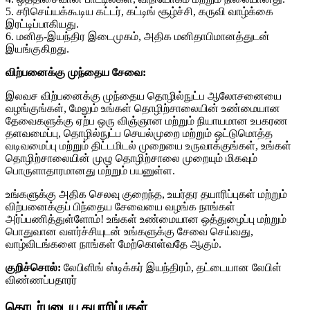
5. சரிசெய்யக்கூடிய கட்டர், கட்டிங் சூழ்ச்சி, கருவி வாழ்க்கை
இரட்டிப்பாகியது.
6. மனித-இயந்திர இடைமுகம், அதிக மனிதாபிமானத்துடன்
இயங்குகிறது.
விற்பனைக்கு முந்தைய சேவை:
இலவச விற்பனைக்கு முந்தைய தொழில்நுட்ப ஆலோசனையை
வழங்குங்கள், மேலும் உங்கள் தொழிற்சாலையின் உண்மையான
தேவைகளுக்கு ஏற்ப ஒரு விஞ்ஞான மற்றும் நியாயமான உபகரண
தளவமைப்பு, தொழில்நுட்ப செயல்முறை மற்றும் ஒட்டுமொத்த
வடிவமைப்பு மற்றும் திட்டமிடல் முறையை உருவாக்குங்கள், உங்கள்
தொழிற்சாலையின் முழு தொழிற்சாலை முறையும் மிகவும்
பொருளாதாரமானது மற்றும் பயனுள்ள.
உங்களுக்கு அதிக செலவு குறைந்த, உயர்தர தயாரிப்புகள் மற்றும்
விற்பனைக்குப் பிந்தைய சேவையை வழங்க நாங்கள்
அர்ப்பணித்துள்ளோம்! உங்கள் உண்மையான ஒத்துழைப்பு மற்றும்
பொதுவான வளர்ச்சியுடன் உங்களுக்கு சேவை செய்வது,
வாழ்விடங்களை நாங்கள் மேற்கொள்வதே ஆகும்.
குறிச்சொல்:
லேபிளிங் ஸ்டிக்கர் இயந்திரம், தட்டையான லேபிள்
விண்ணப்பதாரர்
தொடர்புடைய தயாரிப்புகள்